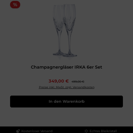
%
Champagnergläser IRKA 6er Set
349,00 €
499,00 €
Preise inkl. MwSt. zzgl. Versandkosten
In den Warenkorb
Kostenloser Versand
Echtes Bleikristall