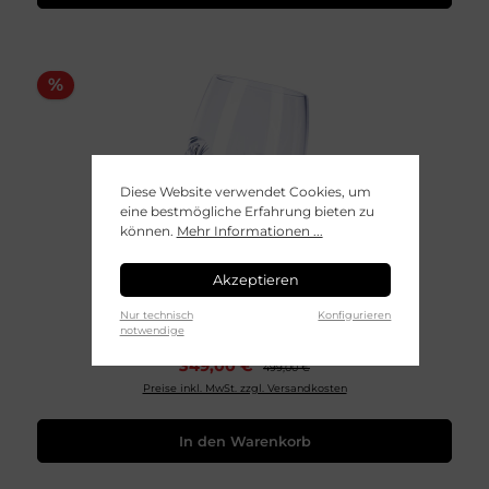
%
Diese Website verwendet Cookies, um
eine bestmögliche Erfahrung bieten zu
können.
Mehr Informationen ...
Akzeptieren
Champagnergläser FIALA 6er Set
Nur technisch
Konfigurieren
notwendige
349,00 €
499,00 €
Preise inkl. MwSt. zzgl. Versandkosten
In den Warenkorb