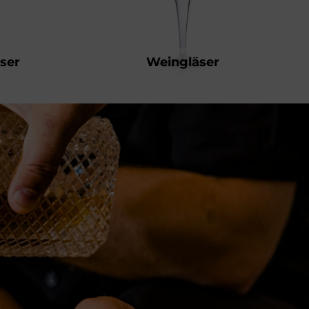
ser
Weingläser