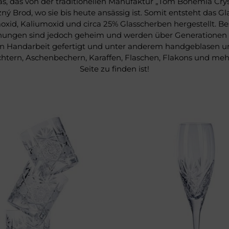
las, das von der traditionellen Manufaktur „Tom Bohemia Cry
 Brod, wo sie bis heute ansässig ist. Somit entsteht das G
iumoxid, Kaliumoxid und circa 25% Glasscherben hergestellt.
schungen sind jedoch geheim und werden über Generationen w
% in Handarbeit gefertigt und unter anderem handgeblasen 
chtern, Aschenbechern, Karaffen, Flaschen, Flakons und mehr
Seite zu finden ist!