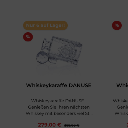
Produktgalerie überspringen
Nur 6 auf Lager!
%
%
NE
Whiskeykaraffe DANUSE
Whi
er
Whiskeykaraffe DANUSE
Whiske
Genießen Sie Ihren nächsten
Geni
Whiskey mit besonders viel Stil
Whiske
n
aus unserer Karaffe mit dem
aus u
279,00 €
Schliff DANUSE! Die Karaffe
399,00 €
dem Sch