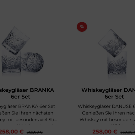
%
skeygläser BRANKA
Whiskeygläser DA
6er Set
6er Set
ygläser BRANKA 6er Set
Whiskeygläser DANUSE 6
eßen Sie Ihren nächsten
Genießen Sie Ihren näc
y mit besonders viel Stil
Whiskey mit besonders vi
nserem Whiskeyglas mit
aus unserem Whiskeygl
258,00 €
258,00 €
liff BRANKA! Das Glas
369,00 €
dem Schliff DANUSE! Das Glas
369,00 