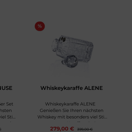
%
N
NUSE
Whiskeykaraffe ALENE
er Set
Whiskeykaraffe ALENE
hsten
Genießen Sie Ihren nächsten
el Stil
Whiskey mit besonders viel Stil
W
as mit
aus unserer Karaffe mit dem
279,00 €
€
Schliff ALENE! Die Karaffe ALENE
399,00 €
Sch