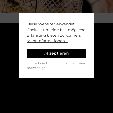
Diese Website verwendet
Cookies, um eine bestmögliche
Erfahrung bieten zu können.
Mehr Informationen ...
Akzeptieren
Nur technisch
Konfigurieren
notwendige