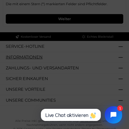
Die mit einem Stern (*) markierten Felder sind Pflichtfelder.
Weiter
Kostenloser Versand
Echtes Bleikristall
SERVICE-HOTLINE
INFORMATIONEN
ZAHLUNGS- UND VERSANDARTEN
SICHER EINKAUFEN
UNSERE VORTEILE
UNSERE COMMUNITIES
1
Live Chat aktivieren
Alle Preise inkl. gesetzl. Mehrwertsteuer zzgl.
Versandkosten
und ggf.
Nachnahmegebühren, wenn nicht anders angegeben.
© 2026 Crystal La Vie - Alle Rechte vorbehalten. Theme by
ThemeWare®