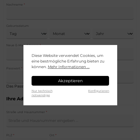
Nachname
*
Geburtsdatum
Neue E-Mail-Adresse
*
Diese Website verwendet Cookies, um
eine bestmögliche Erfahrung bieten zu
können.
Mehr Informationen ...
Passwort
*
Akzeptieren
Das Passwort muss mindestens 8 Zeichen lang sein.
Nur technisch
Konfigurieren
notwendige
Ihre Adresse
Straße und Hausnummer
*
PLZ
*
Ort
*